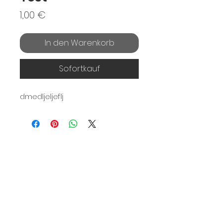
Preis
1,00 €
In den Warenkorb
Sofortkauf
dmedljeljeflj